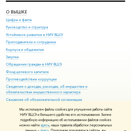
О ВЫШКЕ
ОБ
Цифры и факты
Ли
Руководство и структура
Дов
Устойчивое развитие в НИУ ВШЭ
Ол
Преподаватели и сотрудники
При
Корпуса и общежития
Вы
Закупки
При
Обращения граждан в НИУ ВШЭ
Ас
Фонд целевого капитала
До
Противодействие коррупции
Цен
Сведения о доходах, расходах, об имуществе и
Би
обязательствах имущественного характера
Об
Сведения об образовательной организации
Обр
Людям с ограниченными возможностями здоровья
Мы используем файлы cookies для улучшения работы сайта
Единая платежная страница
НИУ ВШЭ и большего удобства его использования. Более
подробную информацию об использовании файлов cookies
Работа в Вышке
можно найти
здесь
, наши правила обработки персональных
данных –
здесь
. Продолжая пользоваться сайтом, вы