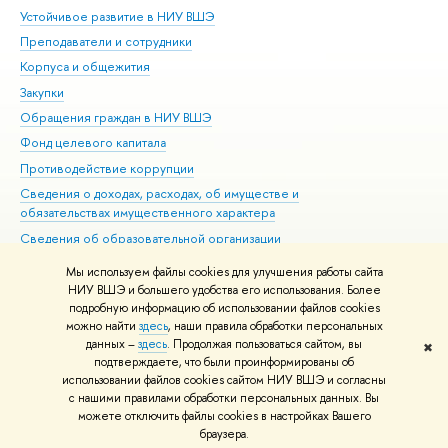
Устойчивое развитие в НИУ ВШЭ
Ол
Преподаватели и сотрудники
При
Корпуса и общежития
Вы
Закупки
При
Обращения граждан в НИУ ВШЭ
Ас
Фонд целевого капитала
До
Противодействие коррупции
Цен
Сведения о доходах, расходах, об имуществе и
Би
обязательствах имущественного характера
Об
Сведения об образовательной организации
Обр
Людям с ограниченными возможностями здоровья
Мы используем файлы cookies для улучшения работы сайта
Единая платежная страница
НИУ ВШЭ и большего удобства его использования. Более
подробную информацию об использовании файлов cookies
Работа в Вышке
можно найти
здесь
, наши правила обработки персональных
данных –
здесь
. Продолжая пользоваться сайтом, вы
✖
Редактору
подтверждаете, что были проинформированы об
© НИУ ВШЭ 1993–2026
Адреса и контакты
Условия использования
использовании файлов cookies сайтом НИУ ВШЭ и согласны
с нашими правилами обработки персональных данных. Вы
материалов
Политика конфиденциальности
Карта сайта
можете отключить файлы cookies в настройках Вашего
Шрифты HSE Sans и HSE Slab разработаны в
Школе дизайна НИУ ВШЭ
браузера.