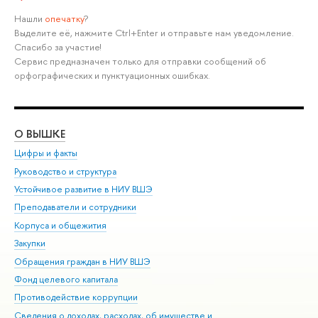
Нашли
опечатку
?
Выделите её, нажмите Ctrl+Enter и отправьте нам уведомление.
Спасибо за участие!
Сервис предназначен только для отправки сообщений об
орфографических и пунктуационных ошибках.
О ВЫШКЕ
ОБ
Цифры и факты
Ли
Руководство и структура
Дов
Устойчивое развитие в НИУ ВШЭ
Ол
Преподаватели и сотрудники
При
Корпуса и общежития
Вы
Закупки
При
Обращения граждан в НИУ ВШЭ
Ас
Фонд целевого капитала
До
Противодействие коррупции
Цен
Сведения о доходах, расходах, об имуществе и
Би