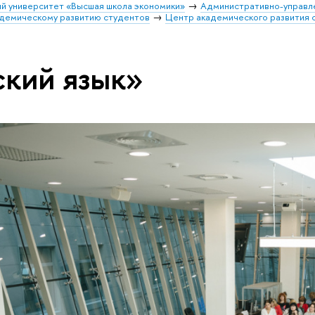
й университет «Высшая школа экономики»
Административно-управл
адемическому развитию студентов
Центр академического развития 
ский язык»