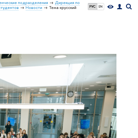
енческие подразделения
Дирекция по
РУС
EN
студентов
Новости
Тема «русский