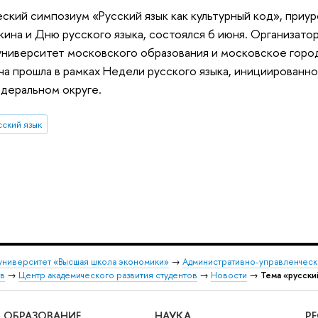
ский симпозиум «Русский язык как культурный код», при
ина и Дню русского языка, состоялся 6 июня. Организато
университет московского образования и московское гор
ча прошла в рамках Недели русского языка, инициирован
деральном округе.
сский язык
университет «Высшая школа экономики»
→
Административно-управленческ
ов
→
Центр академического развития студентов
→
Новости
→
Тема «русски
ОБРАЗОВАНИЕ
НАУКА
Р