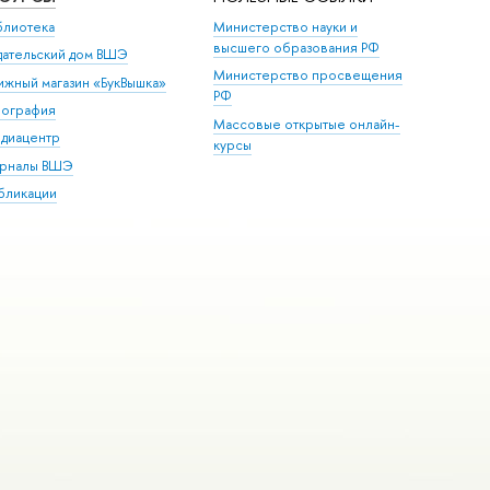
блиотека
Министерство науки и
высшего образования РФ
дательский дом ВШЭ
Министерство просвещения
ижный магазин «БукВышка»
РФ
пография
Массовые открытые онлайн-
диацентр
курсы
рналы ВШЭ
бликации