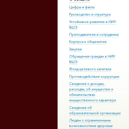
Цифры и факты
Руководство и структура
Устойчивое развитие в НИУ
ВШЭ
Преподаватели и сотрудники
Корпуса и общежития
Закупки
Обращения граждан в НИУ
ВШЭ
Фонд целевого капитала
Противодействие коррупции
Сведения о доходах,
расходах, об имуществе и
обязательствах
имущественного характера
Сведения об
образовательной организации
Людям с ограниченными
возможностями здоровья