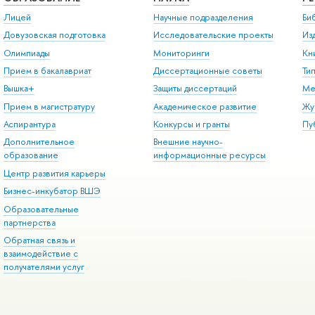
Лицей
Научные подразделения
Би
Довузовская подготовка
Исследовательские проекты
Из
Олимпиады
Мониторинги
Кн
Прием в бакалавриат
Диссертационные советы
Ти
Вышка+
Защиты диссертаций
Ме
Прием в магистратуру
Академическое развитие
Жу
Аспирантура
Конкурсы и гранты
Пу
Дополнительное
Внешние научно-
образование
информационные ресурсы
Центр развития карьеры
Бизнес-инкубатор ВШЭ
Образовательные
партнерства
Обратная связь и
взаимодействие с
получателями услуг