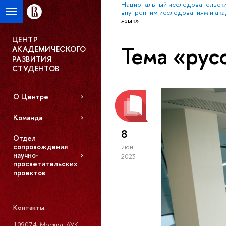
Национальный исследовательски
внутренним исследованиям и ак
язык»
ЦЕНТР
Тема «рус
АКАДЕМИЧЕСКОГО
РАЗВИТИЯ
СТУДЕНТОВ
О Центре
Команда
8
Отдел
сопровождения
июн
научно-
2023
просветительских
проектов
Контакты:
109074, Москва, АУК