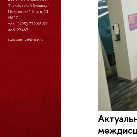
"Покровский бульвар"
Покровский б-р, д. 11
G627
тел.: (495) 772-95-90
доб. 27467
studscience@hse.ru
Актуальн
междисц