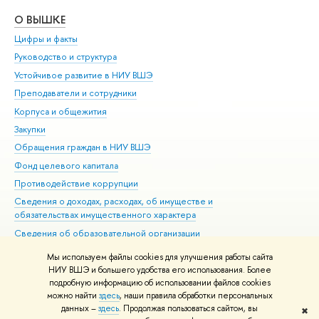
О ВЫШКЕ
ОБ
Цифры и факты
Ли
Руководство и структура
Дов
Устойчивое развитие в НИУ ВШЭ
Ол
Преподаватели и сотрудники
При
Корпуса и общежития
Вы
Закупки
При
Обращения граждан в НИУ ВШЭ
Ас
Фонд целевого капитала
До
Противодействие коррупции
Цен
Сведения о доходах, расходах, об имуществе и
Би
обязательствах имущественного характера
Об
Сведения об образовательной организации
Обр
Людям с ограниченными возможностями здоровья
Мы используем файлы cookies для улучшения работы сайта
Единая платежная страница
НИУ ВШЭ и большего удобства его использования. Более
подробную информацию об использовании файлов cookies
Работа в Вышке
можно найти
здесь
, наши правила обработки персональных
данных –
здесь
. Продолжая пользоваться сайтом, вы
✖