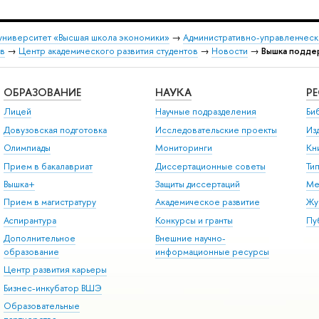
университет «Высшая школа экономики»
→
Административно-управленческ
ов
→
Центр академического развития студентов
→
Новости
→
Вышка подде
ОБРАЗОВАНИЕ
НАУКА
Р
Лицей
Научные подразделения
Би
Довузовская подготовка
Исследовательские проекты
Из
Олимпиады
Мониторинги
Кн
Прием в бакалавриат
Диссертационные советы
Ти
Вышка+
Защиты диссертаций
Ме
Прием в магистратуру
Академическое развитие
Жу
Аспирантура
Конкурсы и гранты
Пу
Дополнительное
Внешние научно-
образование
информационные ресурсы
Центр развития карьеры
Бизнес-инкубатор ВШЭ
Образовательные