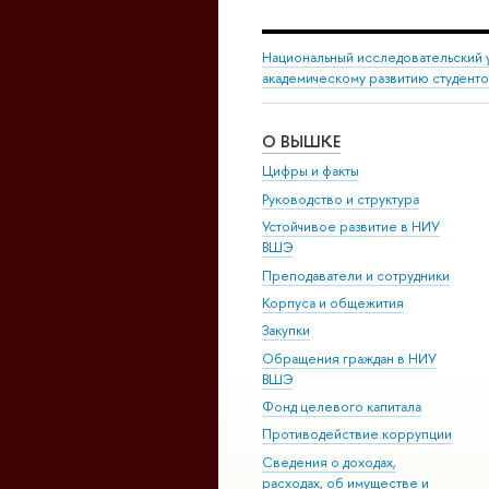
Национальный исследовательский 
академическому развитию студент
О ВЫШКЕ
Цифры и факты
Руководство и структура
Устойчивое развитие в НИУ
ВШЭ
Преподаватели и сотрудники
Корпуса и общежития
Закупки
Обращения граждан в НИУ
ВШЭ
Фонд целевого капитала
Противодействие коррупции
Сведения о доходах,
расходах, об имуществе и