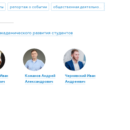
ты
репортаж о событии
общественная деятельность
академического развития студентов
 Иван
Кожанов Андрей
Чернявский Иван
вич
Александрович
Андреевич