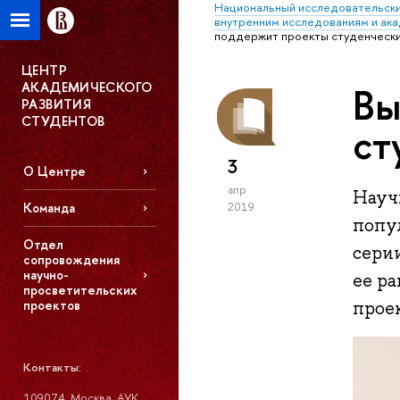
Национальный исследовательски
внутренним исследованиям и ак
поддержит проекты студенчески
ЦЕНТР
АКАДЕМИЧЕСКОГО
Вы
РАЗВИТИЯ
СТУДЕНТОВ
ст
3
О Центре
апр
Науч
2019
Команда
попул
Отдел
серии
сопровождения
научно-
ее р
просветительских
прое
проектов
Контакты:
109074, Москва, АУК