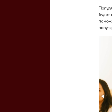
Популя
будет 
поможе
популя