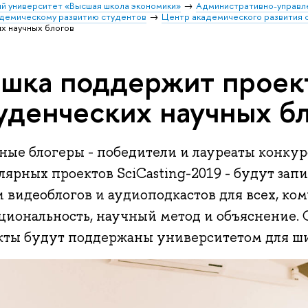
й университет «Высшая школа экономики»
Административно-управл
адемическому развитию студентов
Центр академического развития 
х научных блогов
шка поддержит проек
уденческих научных б
ные блогеры - победители и лауреаты конкур
ярных проектов SciCasting-2019 - будут зап
 видеоблогов и аудиоподкастов для всех, ком
ациональность, научный метод и объяснение.
кты будут поддержаны университетом для ш