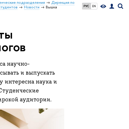
енческие подразделения
Дирекция по
РУС
EN
студентов
Новости
Вышка
ты
логов
са научно-
исывать и выпускать
у интересна наука и
 Студенческие
ирокой аудитории.