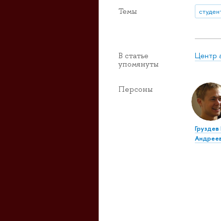
Темы
студен
Центр 
В статье
упомянуты
Персоны
Груздев
Андрее