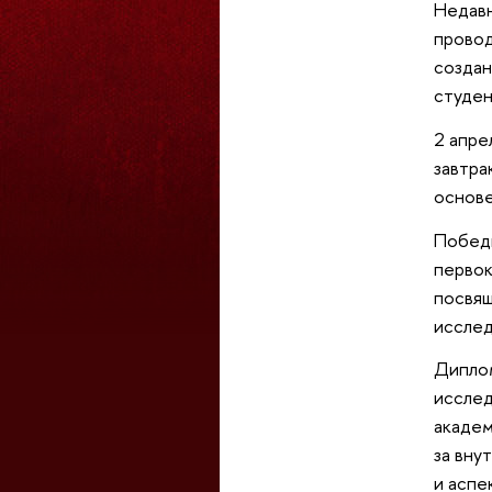
Недав
провод
создан
студе
2 апре
завтра
основе
Победи
первок
посвящ
исслед
Диплом
исслед
академ
за вну
и аспе