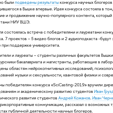
но были
подведены результаты
конкурса научных блогеров 
ившегося в Вышке впервые. Идея конкурса состояла в том
ие и продвижение научно-популярного контента, который
нтами НИУ ВШЭ.
ля состоялась встреча с победителями и лауреатами конк
ка. 7 проектов – 5 видео блогов и 2 аудиоподкаста -будут
 при поддержке университета.
тели и лауреаты – студенты различных факультетов Вышки
урсники бакалавриата и магистранты, работающие в лабор
ены областям нейрокогнитивных исследований, психологи
ований музыки и сексуальности, квантовой физики и совр
ы победителям конкурса «SciCasting-2019» вручили дир
ованиям и академическому развитию студентов
Иван Груз
ического развития студентов
Андрей Кожанов
.
Иван Черн
трикорпоративные коммуникации, рассказал о возможных т
ктах публичной деятельности научных блогеров.