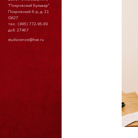
"Покровский бульвар"
Покровский б-р, д. 11
G627
тел.: (495) 772-95-90
доб. 27467
studscience@hse.ru