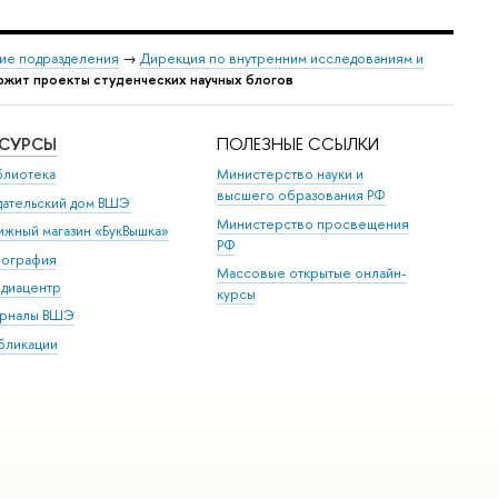
ие подразделения
→
Дирекция по внутренним исследованиям и
ржит проекты студенческих научных блогов
ЕСУРСЫ
ПОЛЕЗНЫЕ ССЫЛКИ
блиотека
Министерство науки и
высшего образования РФ
дательский дом ВШЭ
Министерство просвещения
ижный магазин «БукВышка»
РФ
пография
Массовые открытые онлайн-
диацентр
курсы
рналы ВШЭ
бликации