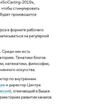
«SciCasting-2019»,
, чтобы стимулировать
 будет производится
урса в формате рабочего
 записываться на регулярной
. Среди них есть
аториях. Тематики блогов
и, математики, философии,
еменного искусства.
ектор по внутренним
дев
и директор Центра
явский
, отвечающий в Вышке
раекториях развития каналов