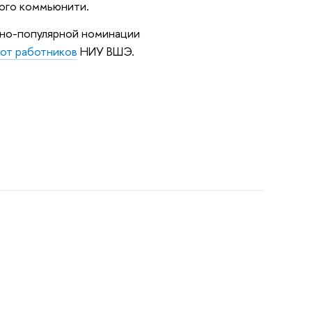
кого коммьюнити.
учно-популярной номинации
бот работников
НИУ ВШЭ.
тов!