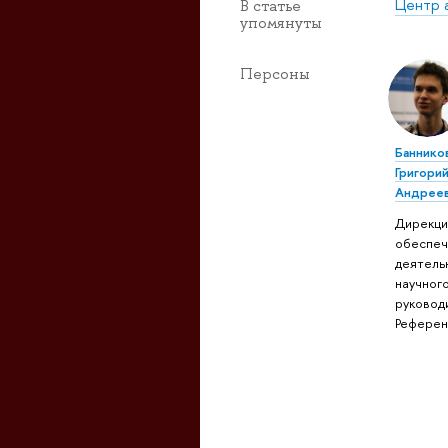
Центр 
В статье
упомянуты
Персоны
Баннико
Григори
Андрее
Дирекци
обеспе
деятель
научног
руковод
Референ