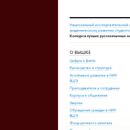
Национальный исследовательский 
академическому развитию студент
Конкурса лучших русскоязычных н
О ВЫШКЕ
Цифры и факты
Руководство и структура
Устойчивое развитие в НИУ
ВШЭ
Преподаватели и сотрудники
Корпуса и общежития
Закупки
Обращения граждан в НИУ
ВШЭ
Фонд целевого капитала