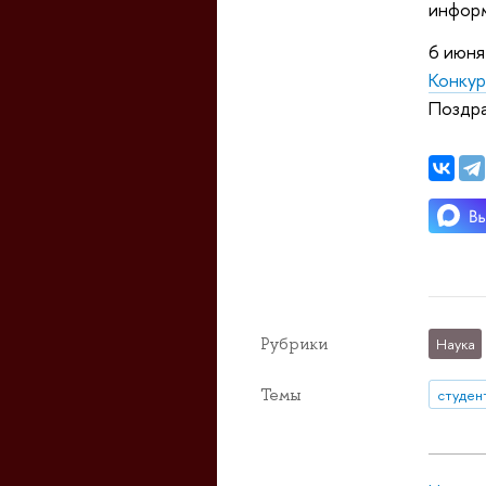
информ
6 июня
Конкур
Поздр
Рубрики
Наука
Темы
студен