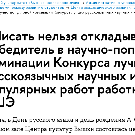
й университет «Высшая школа экономики»
Административно-управл
адемическому развитию студентов
Центр академического развития 
учно-популярной номинации Конкурса лучших русскоязычных научных и
исать нельзя отклады
бедитель в научно-по
минации Конкурса лу
сскоязычных научных и
пулярных работ рабо
ШЭ
я, в День русского языка и день рождения А.
шом зале Центра культур Вышки состоялась 