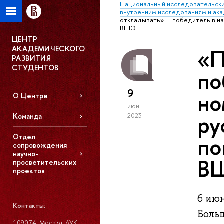
Национальный исследовательски
внутренним исследованиям и ак
откладывать» — победитель в на
ВШЭ
ЦЕНТР
АКАДЕМИЧЕСКОГО
«П
РАЗВИТИЯ
СТУДЕНТОВ
по
9
но
О Центре
июн
ру
2023
Команда
по
Отдел
сопровождения
научно-
В
просветительских
проектов
6 июн
Контакты:
Боль
109074, Москва, АУК