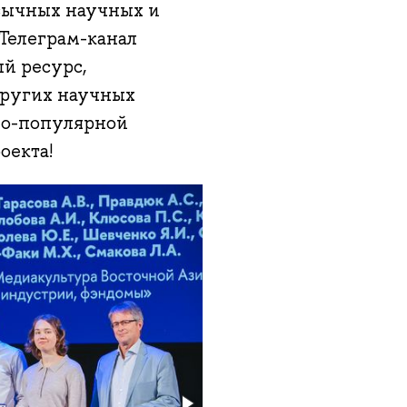
зычных научных и
Телеграм-канал
й ресурс,
других научных
чно-популярной
оекта!