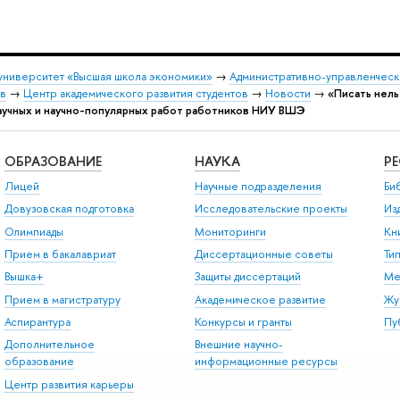
университет «Высшая школа экономики»
→
Административно-управленческ
ов
→
Центр академического развития студентов
→
Новости
→
«Писать нель
аучных и научно-популярных работ работников НИУ ВШЭ
ОБРАЗОВАНИЕ
НАУКА
Р
Лицей
Научные подразделения
Би
Довузовская подготовка
Исследовательские проекты
Из
Олимпиады
Мониторинги
Кн
Прием в бакалавриат
Диссертационные советы
Ти
Вышка+
Защиты диссертаций
Ме
Прием в магистратуру
Академическое развитие
Жу
Аспирантура
Конкурсы и гранты
Пу
Дополнительное
Внешние научно-
образование
информационные ресурсы
Центр развития карьеры