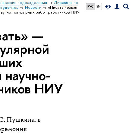
енческие подразделения
Дирекция по
РУС
EN
студентов
Новости
«Писать нельзя
 научно-популярных работ работников НИУ
вать» —
пулярной
чших
 научно-
тников НИУ
 С. Пушкина, в
церемония