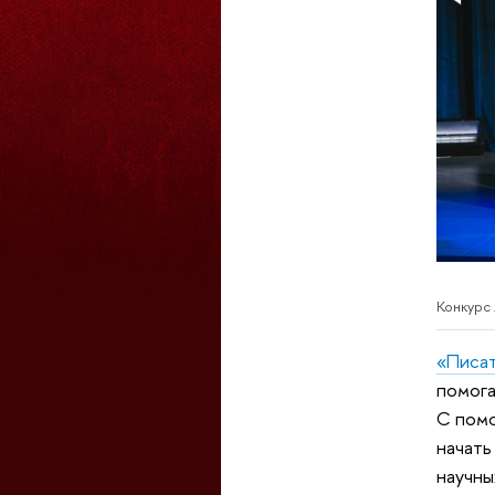
Конкурс
«Писат
помога
С помо
начать
научны