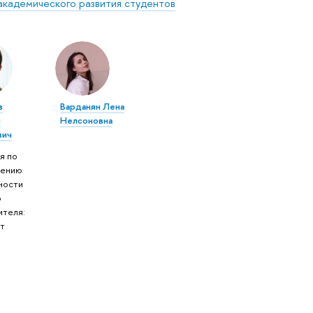
академического развития студентов
в
Варданян Лена
й
Нелсоновна
вич
я по
чению
ности
о
ителя:
т