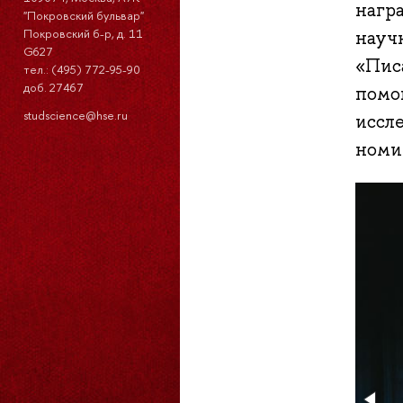
нагр
"Покровский бульвар"
Покровский б-р, д. 11
науч
G627
«Пис
тел.: (495) 772-95-90
доб. 27467
помо
studscience@hse.ru
иссл
номи